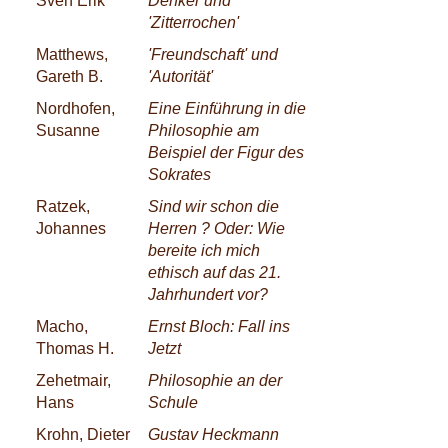
Sven Erik
Denker und
'Zitterrochen'
Matthews,
'Freundschaft' und
Gareth B.
'Autorität'
Nordhofen,
Eine Einführung in die
Susanne
Philosophie am
Beispiel der Figur des
Sokrates
Ratzek,
Sind wir schon die
Johannes
Herren ? Oder: Wie
bereite ich mich
ethisch auf das 21.
Jahrhundert vor?
Macho,
Ernst Bloch: Fall ins
Thomas H.
Jetzt
Zehetmair,
Philosophie an der
Hans
Schule
Krohn, Dieter
Gustav Heckmann