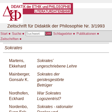
Zeitschrift für Didaktik der Philosophie Nr. 3/1993
Start
Suche
Schlagwörter
Publikationen
Los!
Zeitschriften
Sokrates
Martens,
Sokrates'
Ekkehard
ungeschriebene Lehre
Mainberger,
Sokrates der
Gonsalv K.
geistesgestörte
Betrüger
Nordhofen,
War Sokrates
Eckhard
Logozentrist?
Nordenbo,
Sokrates - rationaler