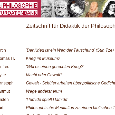
\
Zeitschrift für Didaktik der Philosop
Nr. 4/1991
rtin
'Der Krieg ist ein Weg der Täuschung' (Sun Tze)
omas H.
Krieg im Museum?
nfred
'Gibt es einen gerechten Krieg?'
ylle
Macht oder Gewalt?
ristoph
Gewalt - Schüler arbeiten über politische Gedich
rtmut
Wege andersherum
rsten
'Humide spielt Hamide'
rt
Philosophische Meditation zu einem biblischen T