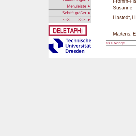
Fromm-Fis
Menuleiste
Susanne
Schrift größer
Hastedt, H
<<<
>>>
Martens, 
<<< vorige