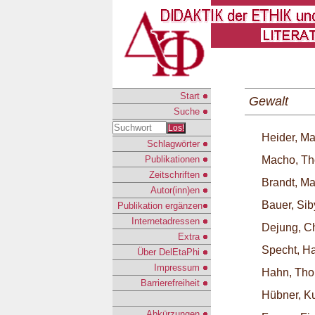
Start
Gewalt
Suche
Los!
Heider, Ma
Schlagwörter
Publikationen
Macho, Th
Zeitschriften
Brandt, Ma
Autor(inn)en
Bauer, Sib
Publikation ergänzen
Internetadressen
Dejung, Ch
Extra
Specht, Ha
Über DelEtaPhi
Impressum
Hahn, Tho
Barrierefreiheit
Hübner, Ku
Abkürzungen