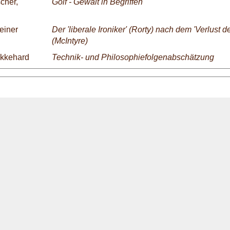
cher,
Golf - Gewalt in Begriffen
einer
Der 'liberale Ironiker' (Rorty) nach dem 'Verlust 
(McIntyre)
Ekkehard
Technik- und Philosophiefolgenabschätzung