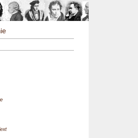
n
hie
te
ext