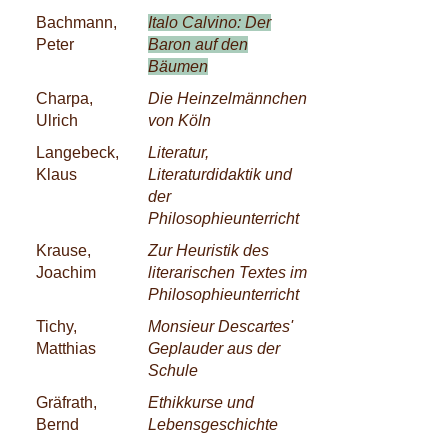
Bachmann,
Italo Calvino: Der
Peter
Baron auf den
Bäumen
Charpa,
Die Heinzelmännchen
Ulrich
von Köln
Langebeck,
Literatur,
Klaus
Literaturdidaktik und
der
Philosophieunterricht
Krause,
Zur Heuristik des
Joachim
literarischen Textes im
Philosophieunterricht
Tichy,
Monsieur Descartes'
Matthias
Geplauder aus der
Schule
Gräfrath,
Ethikkurse und
Bernd
Lebensgeschichte