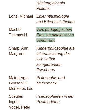
Höhlengleichnis
Platons
Lönz, Michael
Erkenntnisbiologie
und Erkenntnistheorie
Macho,
Vom pädagogischen
Thomas H.
Eros zur didaktischen
Verführung
Sharp, Ann
Kinderphilosophie als
Margaret
Internalisierung des
sich selbst
korrigierenden
Forschens
Mainberger,
Philosophie und
Gonsalv K.
Mathematik
Mörikofer, Leo
Stiegler,
Philosophieren in der
Ingrid
Postmoderne
Vogel, Peter