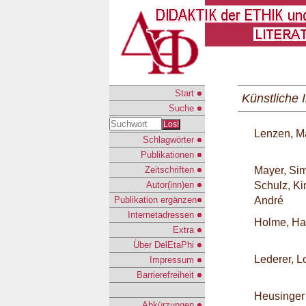
Start
Künstliche I
Suche
Los!
Lenzen, M
Schlagwörter
Publikationen
Zeitschriften
Mayer, Si
Autor(inn)en
Schulz, Ki
Publikation ergänzen
André
Internetadressen
Holme, H
Extra
Über DelEtaPhi
Lederer, L
Impressum
Barrierefreiheit
Heusinger
Abkürzungen