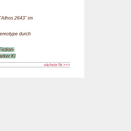
"Athos 2643" im
tereotype durch
iction-
arker KI
nächste Nr.>>>