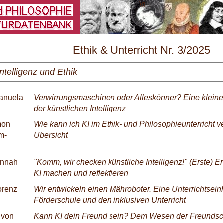
\
Ethik & Unterricht Nr. 3/2025
ntelligenz und Ethik
anuela
Verwirrungsmaschinen oder Alleskönner? Eine kleine
der künstlichen Intelligenz
mon
Wie kann ich KI im Ethik- und Philosophieunterricht
m-
Übersicht
annah
"Komm, wir checken künstliche Intelligenz!" (Erste) E
KI machen und reflektieren
orenz
Wir entwickeln einen Mähroboter. Eine Unterrichtseinhe
Förderschule und den inklusiven Unterricht
 von
Kann KI dein Freund sein? Dem Wesen der Freundsch