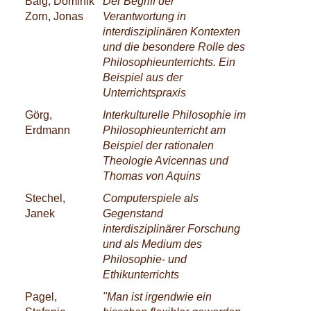
Balg, Dominik
Der Begriff der
Zorn, Jonas
Verantwortung in
interdisziplinären Kontexten
und die besondere Rolle des
Philosophieunterrichts. Ein
Beispiel aus der
Unterrichtspraxis
Görg,
Interkulturelle Philosophie im
Erdmann
Philosophieunterricht am
Beispiel der rationalen
Theologie Avicennas und
Thomas von Aquins
Stechel,
Computerspiele als
Janek
Gegenstand
interdisziplinärer Forschung
und als Medium des
Philosophie- und
Ethikunterrichts
Pagel,
"Man ist irgendwie ein