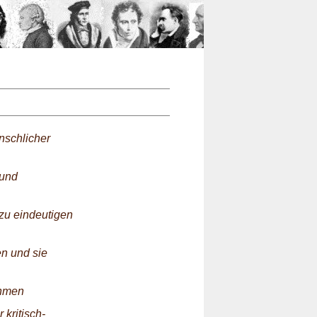
n
enschlicher
 und
lzu eindeutigen
en und sie
thmen
 kritisch-