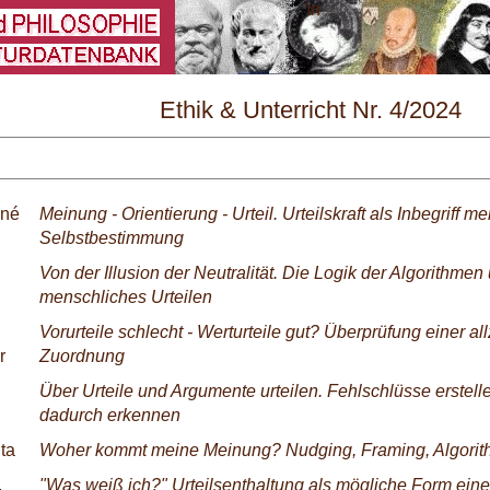
\
Ethik & Unterricht Nr. 4/2024
ené
Meinung - Orientierung - Urteil. Urteilskraft als Inbegriff m
Selbstbestimmung
Von der Illusion der Neutralität. Die Logik der Algorithmen
menschliches Urteilen
Vorurteile schlecht - Werturteile gut? Überprüfung einer al
r
Zuordnung
Über Urteile und Argumente urteilen. Fehlschlüsse erstell
dadurch erkennen
ta
Woher kommt meine Meinung? Nudging, Framing, Algori
,
"Was weiß ich?" Urteilsenthaltung als mögliche Form einer