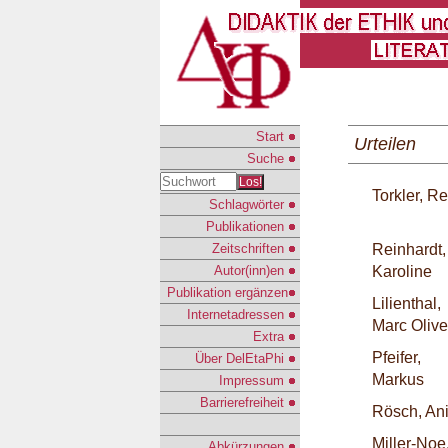
Start
Urteilen
Suche
Los!
Torkler, R
Schlagwörter
Publikationen
Zeitschriften
Reinhardt,
Autor(inn)en
Karoline
Publikation ergänzen
Lilienthal,
Internetadressen
Marc Olive
Extra
Pfeifer,
Über DelEtaPhi
Markus
Impressum
Barrierefreiheit
Rösch, Ani
Miller-Noe
Abkürzungen