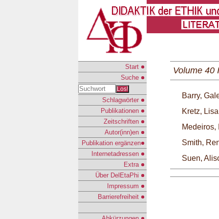
Start
Volume 40 
Suche
Los!
Barry, Gal
Schlagwörter
Publikationen
Kretz, Lisa
Zeitschriften
Medeiros, 
Autor(inn)en
Smith, Re
Publikation ergänzen
Internetadressen
Suen, Alis
Extra
Über DelEtaPhi
Impressum
Barrierefreiheit
Abkürzungen