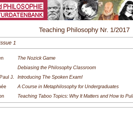
\
Teaching Philosophy Nr. 1/2017
Issue 1
en
The Nozick Game
Debiasing the Philosophy Classroom
Paul J.
Introducing The Spoken Exam!
née
A Course in Metaphilosophy for Undergraduates
on
Teaching Taboo Topics: Why It Matters and How to Pull 