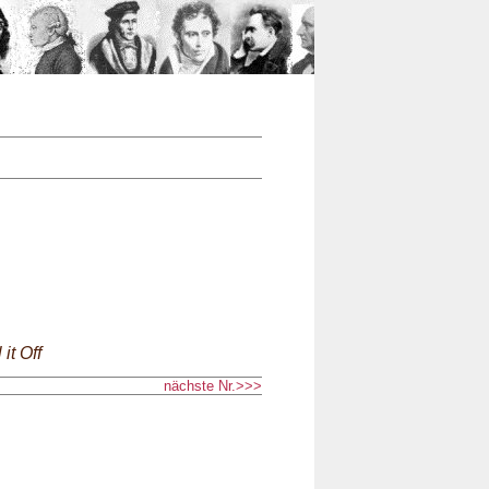
n
it Off
nächste Nr.>>>