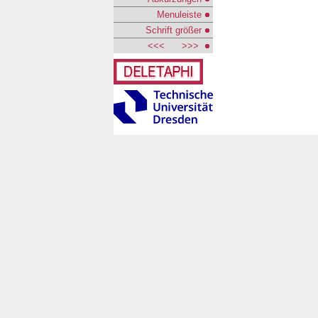
Menuleiste
Schrift größer
<<<
>>>