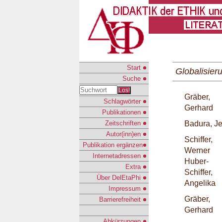
Start
Globalisier
Suche
Los!
Gräber,
Schlagwörter
Gerhard
Publikationen
Zeitschriften
Badura, J
Autor(inn)en
Schiffer,
Publikation ergänzen
Werner
Internetadressen
Huber-
Extra
Schiffer,
Über DelEtaPhi
Angelika
Impressum
Gräber,
Barrierefreiheit
Gerhard
Abkürzungen