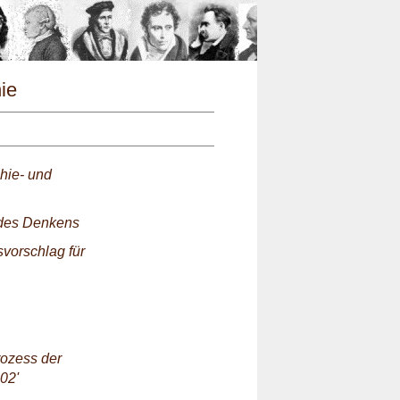
n
hie
hie- und
 des Denkens
svorschlag für
rozess der
02'