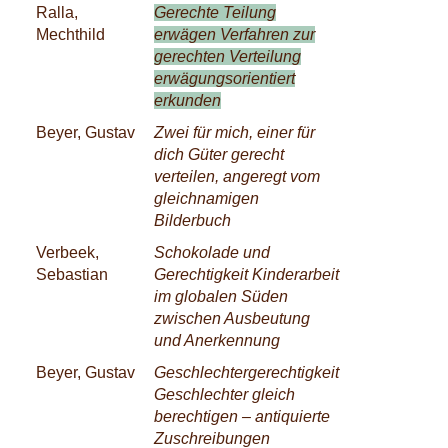
Ralla,
Gerechte Teilung
Mechthild
erwägen Verfahren zur
gerechten Verteilung
erwägungsorientiert
erkunden
Beyer, Gustav
Zwei für mich, einer für
dich Güter gerecht
verteilen, angeregt vom
gleichnamigen
Bilderbuch
Verbeek,
Schokolade und
Sebastian
Gerechtigkeit Kinderarbeit
im globalen Süden
zwischen Ausbeutung
und Anerkennung
Beyer, Gustav
Geschlechtergerechtigkeit
Geschlechter gleich
berechtigen – antiquierte
Zuschreibungen