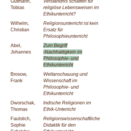
Gutmann,
Verständnis schaffen für
Tobias
religiöse Lebensweisen im
Ethikunterricht?
Wilhelm,
Religionsunterricht ist kein
Christian
Ersatz für
Philosophieunterricht
Abel,
Zum Begriff
Johannes
›Nachhaltigkeit‹ im
Philosophie- und
Ethikunterricht
Brosow,
Weltanschauung und
Frank
Wissenschaft im
Philosophie- und
Ethikunterricht
Dworschak,
Indische Religionen im
Thomas
Ethik-Unterricht
Faulstich,
Religionswissenschaftliche
Sophie
Didaktik für den