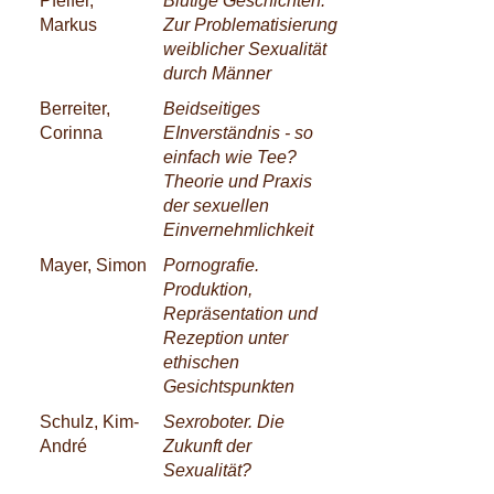
Pfeifer,
Blutige Geschichten.
Markus
Zur Problematisierung
weiblicher Sexualität
durch Männer
Berreiter,
Beidseitiges
Corinna
EInverständnis - so
einfach wie Tee?
Theorie und Praxis
der sexuellen
Einvernehmlichkeit
Mayer, Simon
Pornografie.
Produktion,
Repräsentation und
Rezeption unter
ethischen
Gesichtspunkten
Schulz, Kim-
Sexroboter. Die
André
Zukunft der
Sexualität?