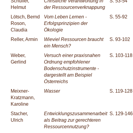
Schüller,
Christliche Verantwortung in
S. 53-54
Helmut
der Ressourcenverknappung
Lötsch, Bernd
Vom Leben Lernen -
S. 55-92
Roson,
Erfolgsprinzipien der
Claudia
Ökologie
Reller, Armin
Wieviel Ressourcen braucht
S. 93-102
ein Mensch?
Weber,
Versuch einer praxisnahen
S. 103-118
Gerlind
Ordnung empfohlener
Bodenschutzinstrumente -
dargestellt am Beispiel
Österreichs
Meixner-
Wasser
S. 119-128
Kratzmann,
Karoline
Stacher,
Entwicklungszusammenarbeit
S. 129-146
Ulrich
als Beitrag zur gerechteren
Ressourcennutzung?