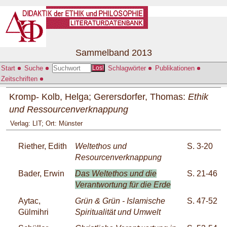
Sammelband 2013
Start
Suche
Schlagwörter
Publikationen
Los!
Zeitschriften
Kromp- Kolb, Helga; Gerersdorfer, Thomas:
Ethik
und Ressourcenverknappung
Verlag: LIT; Ort: Münster
Riether, Edith
Weltethos und
S. 3-20
Resourcenverknappung
Bader, Erwin
Das Weltethos und die
S. 21-46
Verantwortung für die Erde
Aytac,
Grün & Grün - Islamische
S. 47-52
Gülmihri
Spiritualität und Umwelt