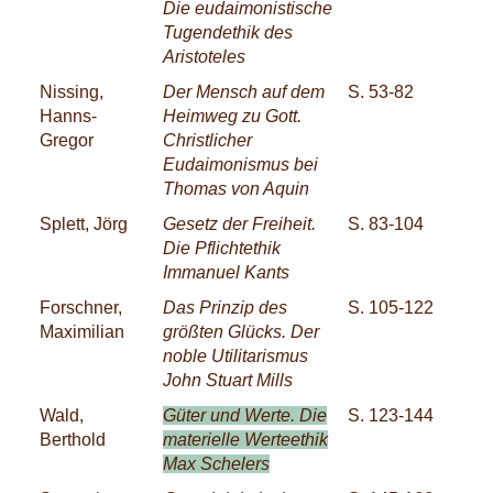
Die eudaimonistische
Tugendethik des
Aristoteles
Nissing,
Der Mensch auf dem
S. 53-82
Hanns-
Heimweg zu Gott.
Gregor
Christlicher
Eudaimonismus bei
Thomas von Aquin
Splett, Jörg
Gesetz der Freiheit.
S. 83-104
Die Pflichtethik
Immanuel Kants
Forschner,
Das Prinzip des
S. 105-122
Maximilian
größten Glücks. Der
noble Utilitarismus
John Stuart Mills
Wald,
Güter und Werte. Die
S. 123-144
Berthold
materielle Werteethik
Max Schelers