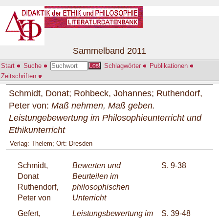
Sammelband 2011
Start
Suche
Schlagwörter
Publikationen
Los!
Zeitschriften
Schmidt, Donat; Rohbeck, Johannes; Ruthendorf,
Peter von:
Maß nehmen, Maß geben.
Leistungebewertung im Philosophieunterricht und
Ethikunterricht
Verlag: Thelem; Ort: Dresden
Schmidt,
Bewerten und
S. 9-38
Donat
Beurteilen im
Ruthendorf,
philosophischen
Peter von
Unterricht
Gefert,
Leistungsbewertung im
S. 39-48