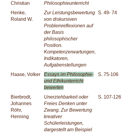
Christian
Philosophieunterricht
Henke,
Zur Leistungsbewertung
S. 49- 74
Roland W.
von diskursiven
Problemreflexionen auf
der Basis
philosophischer
Position.
Kompetenzerwartungen,
Indikatoren,
Aufgabenstellungen
Haase, Volker
Essays im Philosophie-
S. 75-106
und Ethikunterricht
bewerten
Bierbrodt,
Unerziehbarkeit oder
S. 107-126
Johannes
Freies Denken unter
Röhr,
Zwang. Zur Bewertung
Henning
kreativer
Schülerleistungen,
dargestellt am Beispiel