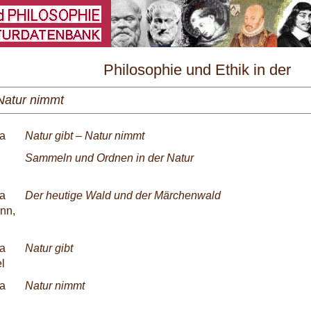
\
Philosophie und Ethik in der
Grundschule Nr. 2/2021
 Natur nimmt
va
Natur gibt – Natur nimmt
Sammeln und Ordnen in der Natur
va
Der heutige Wald und der Märchenwald
nn,
va
Natur gibt
el
va
Natur nimmt