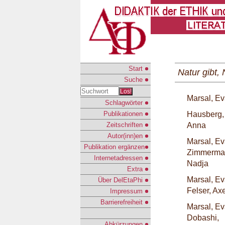
Start
Natur gibt,
Suche
Los!
Marsal, E
Schlagwörter
Publikationen
Hausberg,
Zeitschriften
Anna
Autor(inn)en
Marsal, E
Publikation ergänzen
Zimmerma
Internetadressen
Nadja
Extra
Marsal, E
Über DelEtaPhi
Felser, Ax
Impressum
Barrierefreiheit
Marsal, E
Dobashi,
Abkürzungen