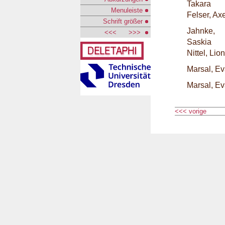
Takara
Menuleiste
Felser, Ax
Schrift größer
Jahnke,
<<<
>>>
Saskia
Nittel, Lio
Marsal, E
Marsal, E
<<< vorige