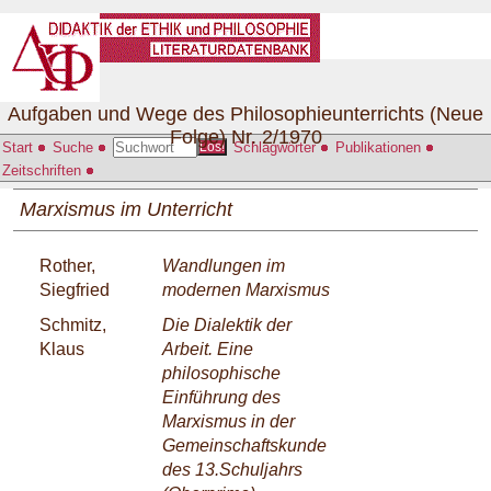
Aufgaben und Wege des Philosophieunterrichts (Neue
Folge) Nr. 2/1970
Start
Suche
Schlagwörter
Publikationen
Los!
Zeitschriften
Marxismus im Unterricht
Rother,
Wandlungen im
Siegfried
modernen Marxismus
Schmitz,
Die Dialektik der
Klaus
Arbeit. Eine
philosophische
Einführung des
Marxismus in der
Gemeinschaftskunde
des 13.Schuljahrs