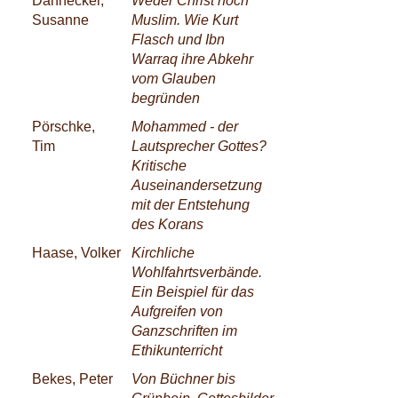
Dannecker,
Weder Christ noch
Susanne
Muslim. Wie Kurt
Flasch und Ibn
Warraq ihre Abkehr
vom Glauben
begründen
Pörschke,
Mohammed - der
Tim
Lautsprecher Gottes?
Kritische
Auseinandersetzung
mit der Entstehung
des Korans
Haase, Volker
Kirchliche
Wohlfahrtsverbände.
Ein Beispiel für das
Aufgreifen von
Ganzschriften im
Ethikunterricht
Bekes, Peter
Von Büchner bis