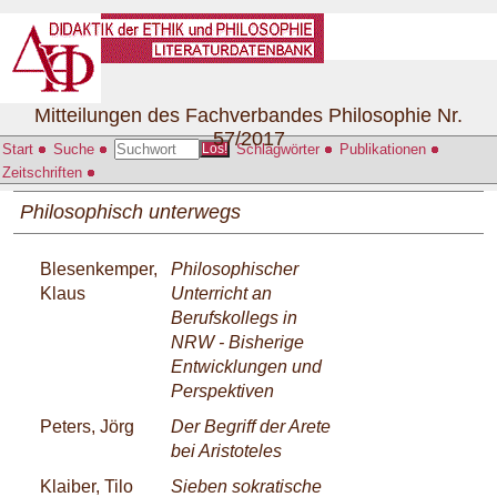
Mitteilungen des Fachverbandes Philosophie Nr.
57/2017
Start
Suche
Schlagwörter
Publikationen
Los!
Zeitschriften
Philosophisch unterwegs
Blesenkemper,
Philosophischer
Klaus
Unterricht an
Berufskollegs in
NRW - Bisherige
Entwicklungen und
Perspektiven
Peters, Jörg
Der Begriff der Arete
bei Aristoteles
Klaiber, Tilo
Sieben sokratische