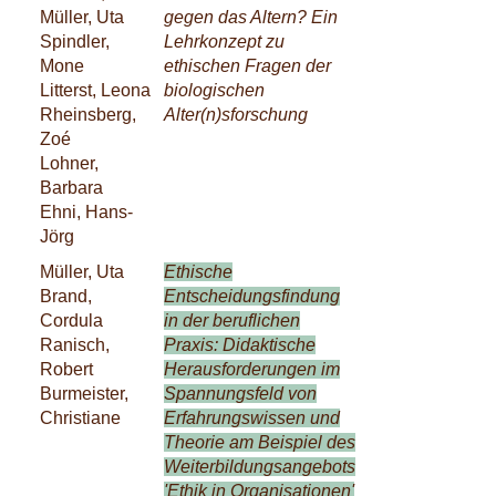
Müller, Uta
gegen das Altern? Ein
Spindler,
Lehrkonzept zu
Mone
ethischen Fragen der
Litterst, Leona
biologischen
Rheinsberg,
Alter(n)sforschung
Zoé
Lohner,
Barbara
Ehni, Hans-
Jörg
Müller, Uta
Ethische
Brand,
Entscheidungsfindung
Cordula
in der beruflichen
Ranisch,
Praxis: Didaktische
Robert
Herausforderungen im
Burmeister,
Spannungsfeld von
Christiane
Erfahrungswissen und
Theorie am Beispiel des
Weiterbildungsangebots
'Ethik in Organisationen'