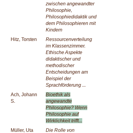
zwischen angewandter
Philosophie,
Philosophiedidaktik und
dem Philosophieren mit
Kindern
Hitz, Torsten
Ressourcenverteilung
im Klassenzimmer.
Ethische Aspekte
didaktischer und
methodischer
Entscheidungen am
Beispiel der
Sprachförderung ...
Ach, Johann
Bioethik als
S.
angewandte
Philosophie? Wenn
Philosophie auf
Wirklichkeit trifft...
Müller, Uta
Die Rolle von