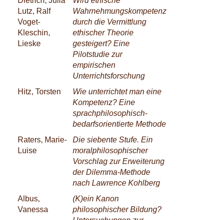
Dietrich, Julia
Wird ethische
Lutz, Ralf
Wahrnehmungskompetenz
Voget-
durch die Vermittlung
Kleschin,
ethischer Theorie
Lieske
gesteigert? Eine
Pilotstudie zur
empirischen
Unterrichtsforschung
Hitz, Torsten
Wie unterrichtet man eine
Kompetenz? Eine
sprachphilosophisch-
bedarfsorientierte Methode
Raters, Marie-
Die siebente Stufe. Ein
Luise
moralphilosophischer
Vorschlag zur Erweiterung
der Dilemma-Methode
nach Lawrence Kohlberg
Albus,
(K)ein Kanon
Vanessa
philosophischer Bildung?