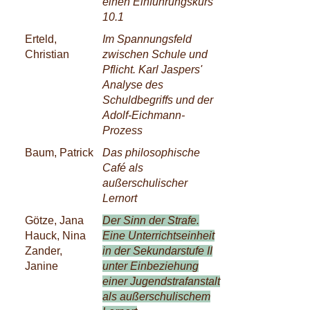
einen Einführungskurs
10.1
Erteld,
Im Spannungsfeld
Christian
zwischen Schule und
Pflicht. Karl Jaspers'
Analyse des
Schuldbegriffs und der
Adolf-Eichmann-
Prozess
Baum, Patrick
Das philosophische
Café als
außerschulischer
Lernort
Götze, Jana
Der Sinn der Strafe.
Hauck, Nina
Eine Unterrichtseinheit
Zander,
in der Sekundarstufe II
Janine
unter Einbeziehung
einer Jugendstrafanstalt
als außerschulischem