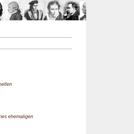
n
nellen
eines ehemaligen