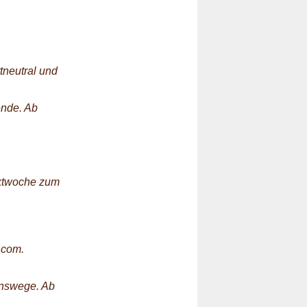
tneutral und
ende. Ab
ektwoche zum
.com.
enswege. Ab