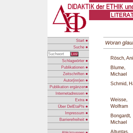
Start
Woran glau
Suche
Los!
Rösch, Ani
Schlagwörter
Publikationen
Blume,
Zeitschriften
Michael
Autor(inn)en
Schmid, H
Publikation ergänzen
Internetadressen
Weisse,
Extra
Wolfram
Über DelEtaPhi
Impressum
Bongardt,
Barrierefreiheit
Michael
Altuntas,
Abkürzungen