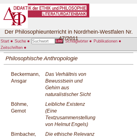
Der Philosophieunterricht in Nordrhein-Westfalen Nr.
47/2011
Start
Suche
Schlagwörter
Publikationen
Los!
Zeitschriften
Philosophische Anthropologie
Beckermann,
Das Verhältnis von
Ansgar
Bewusstsein und
Gehirn aus
naturalistischer Sicht
Böhme,
Leibliche Existenz
Gernot
(Eine
Textzusammenstellung
von Helmut Engels)
Birnbacher,
Die ethische Relevanz