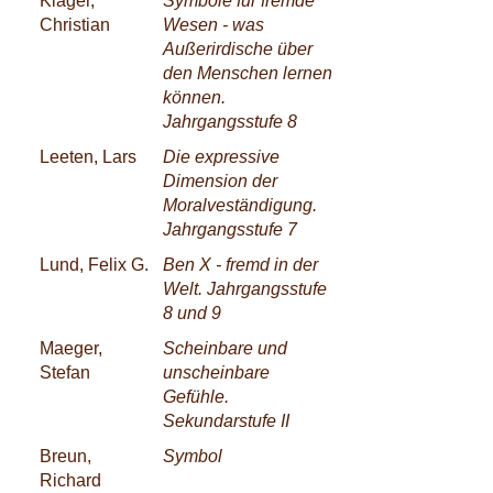
Klager,
Symbole für fremde
Christian
Wesen - was
Außerirdische über
den Menschen lernen
können.
Jahrgangsstufe 8
Leeten, Lars
Die expressive
Dimension der
Moralveständigung.
Jahrgangsstufe 7
Lund, Felix G.
Ben X - fremd in der
Welt. Jahrgangsstufe
8 und 9
Maeger,
Scheinbare und
Stefan
unscheinbare
Gefühle.
Sekundarstufe II
Breun,
Symbol
Richard