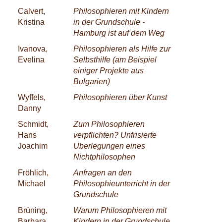
Calvert,
Philosophieren mit Kindern
Kristina
in der Grundschule -
Hamburg ist auf dem Weg
Ivanova,
Philosophieren als Hilfe zur
Evelina
Selbsthilfe (am Beispiel
einiger Projekte aus
Bulgarien)
Wyffels,
Philosophieren über Kunst
Danny
Schmidt,
Zum Philosophieren
Hans
verpflichten? Unfrisierte
Joachim
Überlegungen eines
Nichtphilosophen
Fröhlich,
Anfragen an den
Michael
Philosophieunterricht in der
Grundschule
Brüning,
Warum Philosophieren mit
Barbara
Kindern in der Grundschule