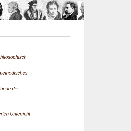
n
philosophisch
 methodisches
thode des
rten Unterricht