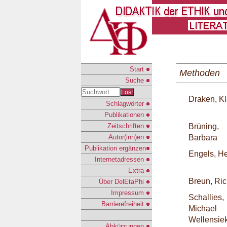
Start
Methoden
Suche
Los!
Draken, K
Schlagwörter
Publikationen
Zeitschriften
Brüning,
Autor(inn)en
Barbara
Publikation ergänzen
Engels, H
Internetadressen
Extra
Breun, Ri
Über DelEtaPhi
Impressum
Schallies,
Barrierefreiheit
Michael
Wellensiek
Abkürzungen