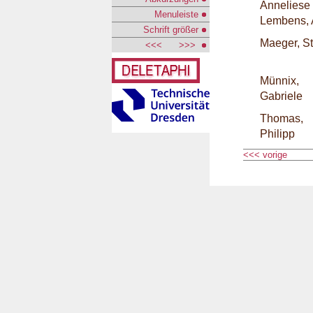
Anneliese
Menuleiste
Lembens, 
Schrift größer
Maeger, S
<<<
>>>
Münnix,
Gabriele
Thomas,
Philipp
<<< vorige