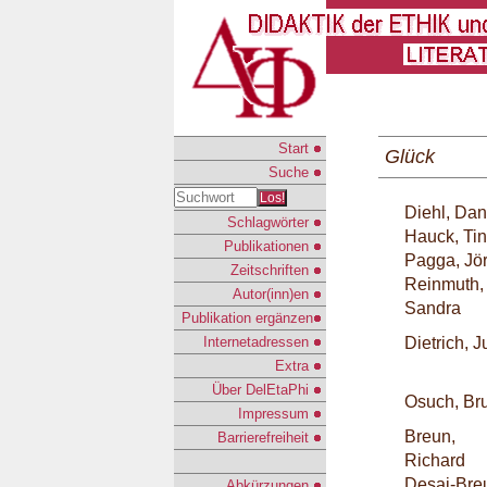
Start
Glück
Suche
Los!
Diehl, Dan
Schlagwörter
Hauck, Ti
Publikationen
Pagga, Jö
Zeitschriften
Reinmuth,
Autor(inn)en
Sandra
Publikation ergänzen
Internetadressen
Dietrich, J
Extra
Über DelEtaPhi
Osuch, Br
Impressum
Breun,
Barrierefreiheit
Richard
Desai-Bre
Abkürzungen