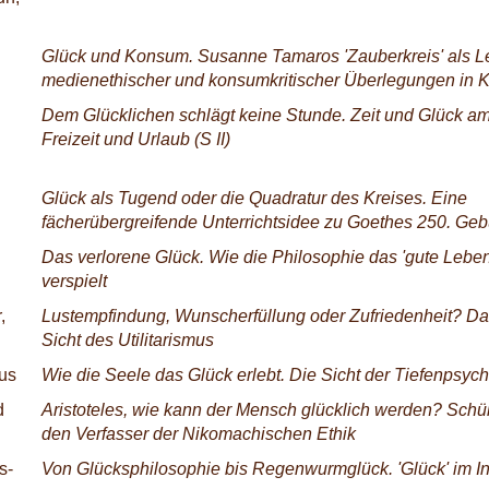
Glück und Konsum. Susanne Tamaros 'Zauberkreis' als Lei
medienethischer und konsumkritischer Überlegungen in Kl
Dem Glücklichen schlägt keine Stunde. Zeit und Glück am
Freizeit und Urlaub (S II)
Glück als Tugend oder die Quadratur des Kreises. Eine
fächerübergreifende Unterrichtsidee zu Goethes 250. Geb
Das verlorene Glück. Wie die Philosophie das 'gute Lebe
verspielt
,
Lustempfindung, Wunscherfüllung oder Zufriedenheit? Da
Sicht des Utilitarismus
us
Wie die Seele das Glück erlebt. Die Sicht der Tiefenpsyc
d
Aristoteles, wie kann der Mensch glücklich werden? Schü
den Verfasser der Nikomachischen Ethik
s-
Von Glücksphilosophie bis Regenwurmglück. 'Glück' im In