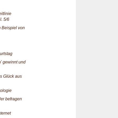
tlinie
. 5/6
 Beispiel von
urtstag
n' gewinnt und
s Glück aus
hologie
ler befragen
ternet