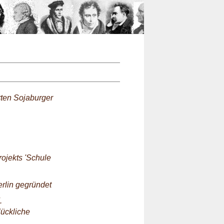
n
rten Sojaburger
rojekts 'Schule
erlin gegründet
.
lückliche