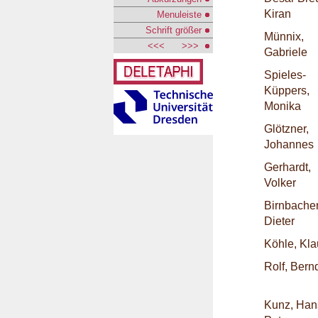
Kiran
Menuleiste
Schrift größer
Münnix,
<<<
>>>
Gabriele
Spieles-
Küppers,
Monika
Glötzner,
Johannes
Gerhardt,
Volker
Birnbacher
Dieter
Köhle, Kla
Rolf, Bern
Kunz, Han