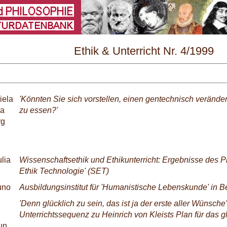
\
Ethik & Unterricht Nr. 4/1999
iela
'Könnten Sie sich vorstellen, einen gentechnisch verände
na
zu essen?'
rg
ulia
Wissenschaftsethik und Ethikunterricht: Ergebnisse des P
Ethik Technologie' (SET)
uno
Ausbildungsinstitut für 'Humanistische Lebenskunde' in B
'Denn glücklich zu sein, das ist ja der erste aller Wünsche'
Unterrichtssequenz zu Heinrich von Kleists Plan für das g
un,