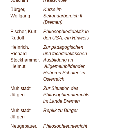
Joachim
Realschule
Bürger,
Kurse im
Wolfgang
Sekundarbereich II
(Bremen)
Fischer, Kurt
Philosophiedidaktik in
Rudolf
den USA: ein Hinweis
Heinrich,
Zur pädagogischen
Richard
und fachdidaktischen
Stockhammer,
Ausbildung an
Helmut
'Allgemeinbildenden
Höheren Schulen' in
Österreich
Mühlstädt,
Zur Situation des
Jürgen
Philosophieunterrichts
im Lande Bremen
Mühlstädt,
Replik zu Bürger
Jürgen
Neugebauer,
Philosophieunterricht