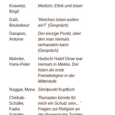
Krawietz,
Medizin, Ethik und Islam
Birgit
Dalil,
'Welchen Islam wollen
Boubakeur
wir?` (Gespräch)
Garapon,
Der einzige Punkt, über
Antoine
den man niemals
verhandeln kann
(Gespräch)
Mahnke,
Hadschi Halef Omar war
Hans-Peter
niemals in Mekka. Der
Islam als erste
Fremdreligion in der
Mittelstufe
Naggar, Mona
Streitpunkt Kopftuch
Chebab-
'Ramadan könnte für
Schäfer,
mich ein Schutz sein... '
Fadia
Fragen zur Religion an
Schäfer,
die libanesische Tochter