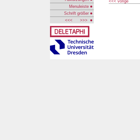
<<< vorige
Menuleiste
Schrift größer
<<<
>>>