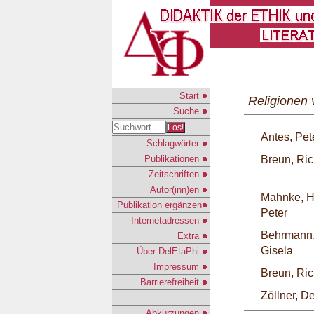
Start
Religionen 
Suche
Los!
Antes, Pet
Schlagwörter
Publikationen
Breun, Ri
Zeitschriften
Autor(inn)en
Mahnke, H
Publikation ergänzen
Peter
Internetadressen
Behrmann
Extra
Gisela
Über DelEtaPhi
Impressum
Breun, Ri
Barrierefreiheit
Zöllner, De
Abkürzungen