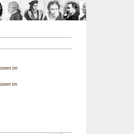
n
ionen im
ionen im