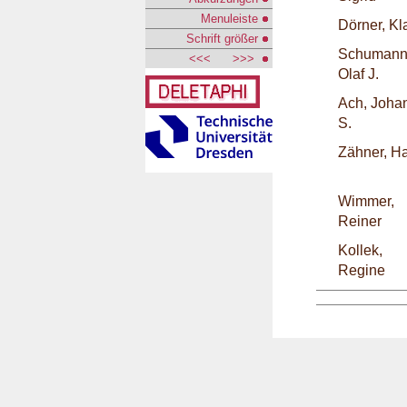
Menuleiste
Dörner, Kl
Schrift größer
Schumann
<<<
>>>
Olaf J.
Ach, Joha
S.
Zähner, H
Wimmer,
Reiner
Kollek,
Regine