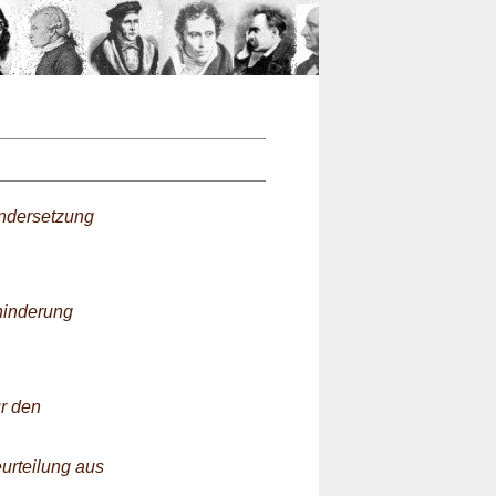
n
andersetzung
hinderung
r den
urteilung aus