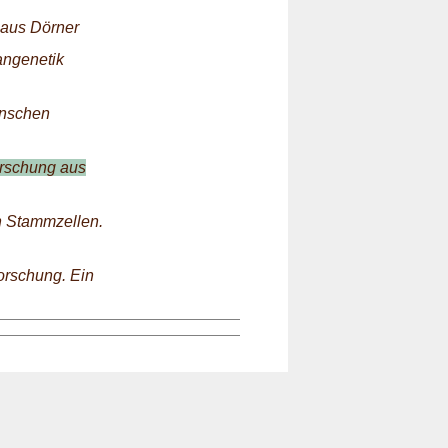
Klaus Dörner
angenetik
enschen
orschung aus
n Stammzellen.
orschung. Ein