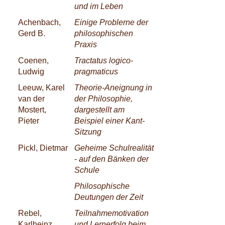
und im Leben
Achenbach,
Einige Problerne der
Gerd B.
philosophischen
Praxis
Coenen,
Tractatus logico-
Ludwig
pragmaticus
Leeuw, Karel
Theorie-Aneignung in
van der
der Philosophie,
Mostert,
dargestellt am
Pieter
Beispiel einer Kant-
Sitzung
Pickl, Dietmar
Geheime Schulrealität
- auf den Bänken der
Schule
Philosophische
Deutungen der Zeit
Rebel,
Teilnahmemotivation
Karlheinz
und Lernerfolg beim