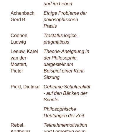
und im Leben
Achenbach,
Einige Problerne der
Gerd B.
philosophischen
Praxis
Coenen,
Tractatus logico-
Ludwig
pragmaticus
Leeuw, Karel
Theorie-Aneignung in
van der
der Philosophie,
Mostert,
dargestellt am
Pieter
Beispiel einer Kant-
Sitzung
Pickl, Dietmar
Geheime Schulrealität
- auf den Bänken der
Schule
Philosophische
Deutungen der Zeit
Rebel,
Teilnahmemotivation
Karlheinz
und Lernerfolg beim