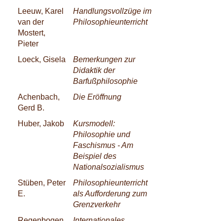
Leeuw, Karel
Handlungsvollzüge im
van der
Philosophieunterricht
Mostert,
Pieter
Loeck, Gisela
Bemerkungen zur
Didaktik der
Barfußphilosophie
Achenbach,
Die Eröffnung
Gerd B.
Huber, Jakob
Kursmodell:
Philosophie und
Faschismus - Am
Beispiel des
Nationalsozialismus
Stüben, Peter
Philosophieunterricht
E.
als Aufforderung zum
Grenzverkehr
Regenbogen,
Internationales