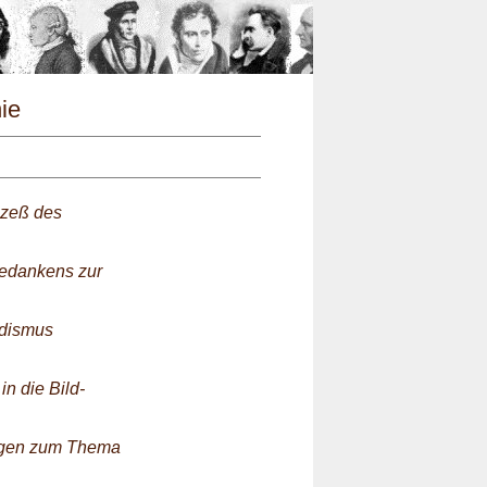
n
hie
ozeß des
Gedankens zur
rdismus
n die Bild-
ungen zum Thema