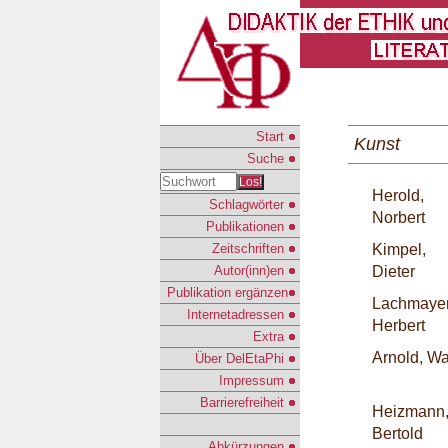
Start
Kunst
Suche
Los!
Herold,
Schlagwörter
Norbert
Publikationen
Zeitschriften
Kimpel,
Autor(inn)en
Dieter
Publikation ergänzen
Lachmayer
Internetadressen
Herbert
Extra
Arnold, Wa
Über DelEtaPhi
Impressum
Barrierefreiheit
Heizmann
Bertold
Abkürzungen