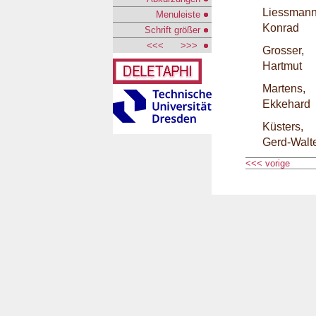
Liessmann
Menuleiste
Konrad
Schrift größer
<<<
>>>
Grosser,
Hartmut
Martens,
Ekkehard
Küsters,
Gerd-Walt
<<< vorige